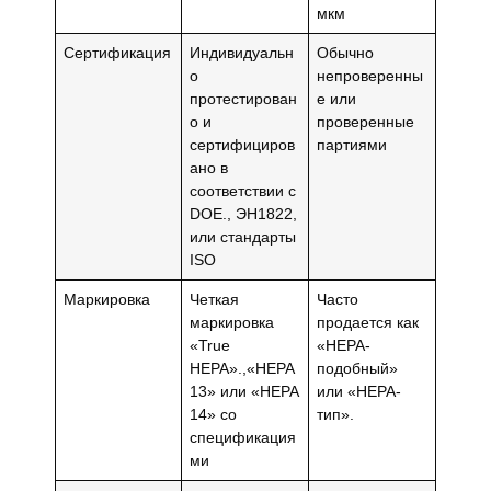
мкм
Сертификация
Индивидуальн
Обычно
о
непроверенны
протестирован
е или
о и
проверенные
сертифициров
партиями
ано в
соответствии с
DOE., ЭН1822,
или стандарты
ISO
Маркировка
Четкая
Часто
маркировка
продается как
«True
«HEPA-
HEPA».,«HEPA
подобный»
13» или «HEPA
или «HEPA-
14» со
тип».
спецификация
ми