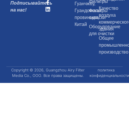
фильтры
Подписывайтесь
Гуанчжоу,
Качество
на нас!
Гуандонская
Фильтры
воздуха
провинция,
окраски
коммерческог
Китай
Оборудование
здания
для очистки
Общее
промышленн
производство
Copyright © 2026, Guangzhou Airy Filter
политика
Media Co., ООО. Все права защищены.
конфиденциальност