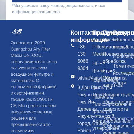
*Мы уважаем вашу конфиденциальность, и вся
информация защищена.
Контактная
Продукция
Приложен
Ресурс
информация
Air
Промышленн
Об
Основано в 2009,
+86
Filter
живопись &
воздушн
Guangzhou Airy Filter
130
Media
Поверхностн
Media Co., ООО.
Произво
6066
обработка
специализироваться на
HEPA
Тематиче
пользовательском
9304
фильтры
Еда &
исследо
воздушном фильтре и
silvia@airyfilter.com
Обработка
Карманные
материалах. С
Блоги
напитков
современной фабрикой
8 Дэн Гонг
фильтры
и сертификатами,
Чжуан Роуд,
Инфраструкт
Панель &
такими как ISO9001 и
Чжу Йи
общественно
Плиссированные
CE, Мы предоставляем
Деревня,
транспорта
фильтры
высококачественные
Чжунлуотанский
решения для
Здравоохран
Активированные
город, Байюн
промышленности по
& Медицинск
углеродные
Район,
всему миру.
учреждения