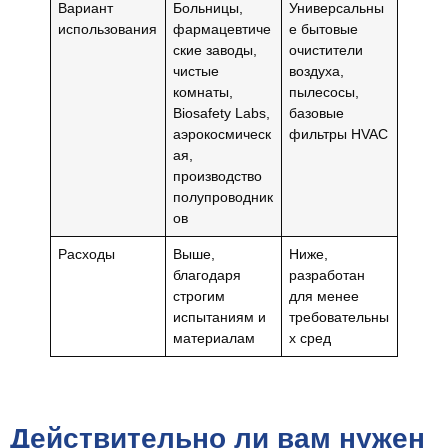
Вариант
Больницы,
Универсальны
использования
фармацевтиче
е бытовые
ские заводы,
очистители
чистые
воздуха,
комнаты,
пылесосы,
Biosafety Labs,
базовые
аэрокосмическ
фильтры HVAC
ая,
производство
полупроводник
ов
Расходы
Выше,
Ниже,
благодаря
разработан
строгим
для менее
испытаниям и
требовательны
материалам
х сред
Действительно ли вам нужен