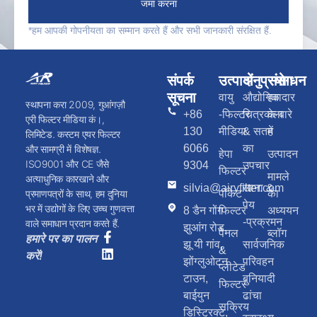
जमा करना
*हम आपकी गोपनीयता का सम्मान करते हैं और सभी जानकारी संरक्षित हैं.
संपर्क
उत्पादों
अनुप्रयोग
संसाधन
सूचना
वायु
औद्योगिक
हवादार
स्थापना करा 2009, गुआंगज़ौ
+86
-फिल्टर
चित्रकला
के बारे
एरी फिल्टर मीडिया कं।,
130
मीडिया
& सतह
में
लिमिटेड. कस्टम एयर फिल्टर
6066
का
और सामग्री में विशेषज्ञ.
हेपा
उत्पादन
ISO9001 और CE जैसे
9304
उपचार
फिल्टर
मामले
अत्याधुनिक कारखाने और
silvia@airyfilter.com
खाना &
पॉकेट
का
प्रमाणपत्रों के साथ, हम दुनिया
पेय
भर में उद्योगों के लिए उच्च गुणवत्ता
8 डैन गोंग
फिल्टर
अध्ययन
-प्रक्रमन
वाले समाधान प्रदान करते हैं.
झुआंग रोड,
पैनल
ब्लॉग
हमारे पर का पालन
झू यी गांव,
सार्वजनिक
&
करें!
झोंग्लुओटन
परिवहन
प्लीटेड
टाउन,
बुनियादी
फिल्टर
बाईयुन
ढांचा
सक्रिय
डिस्ट्रिक्ट,