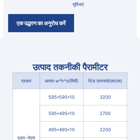
सुविधाएं
एक उद्धरण का अनुरोध करें
उत्पाद तकनीकी पैरामीटर
प्रकार
आयाम w*h*d(मिमी)
रेटेड एयरफ्लो(एम/एच)
फ़िल्ट
595*595*10
3200
595*495*10
2700
495*495*10
2200
एआर-जेएस