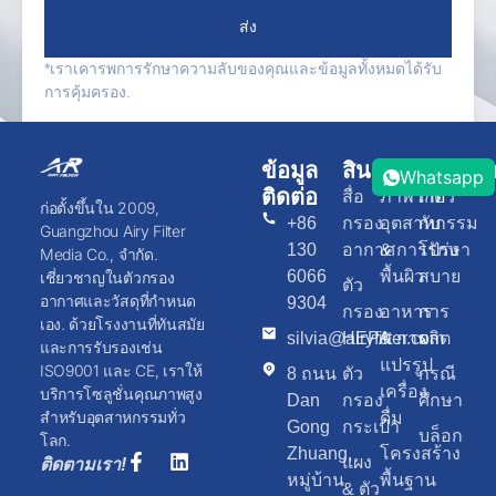
ส่ง
*เราเคารพการรักษาความลับของคุณและข้อมูลทั้งหมดได้รับ
การคุ้มครอง.
ข้อมูล
สินค้า
แอปพลิเคชั
ทรัพยา
Whatsapp
ติดต่อ
สื่อ
ภาพวาด
เกี่ยว
ก่อตั้งขึ้นใน 2009,
+86
กรอง
อุตสาหกรรม
กับ
Guangzhou Airy Filter
130
อากาศ
& การรักษา
โปร่ง
Media Co., จำกัด.
6066
พื้นผิว
สบาย
เชี่ยวชาญในตัวกรอง
ตัว
อากาศและวัสดุที่กำหนด
9304
กรอง
อาหาร
การ
เอง. ด้วยโรงงานที่ทันสมัย
silvia@airyfilter.com
HEPA
& การ
ผลิต
และการรับรองเช่น
แปรรูป
ISO9001 และ CE, เราให้
8 ถนน
ตัว
กรณี
เครื่อง
บริการโซลูชั่นคุณภาพสูง
Dan
กรอง
ศึกษา
สำหรับอุตสาหกรรมทั่ว
ดื่ม
Gong
กระเป๋า
บล็อก
โลก.
Zhuang,
โครงสร้าง
แผง
ติดตามเรา!
หมู่บ้าน
พื้นฐาน
& ตัว