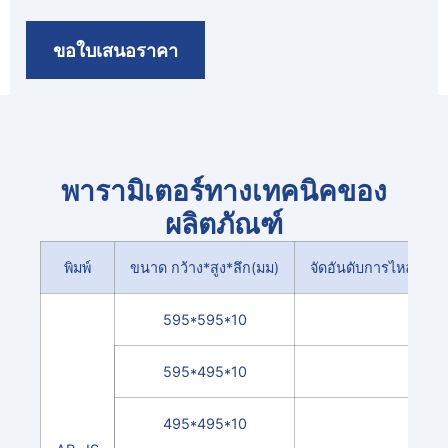
ขอใบเสนอราคา
พารามิเตอร์ทางเทคนิคของ
ผลิตภัณฑ์
พิมพ์
ขนาด กว้าง*สูง*ลึก(มม)
จัดอันดับการไหลของ
595*595*10
320
595*495*10
270
495*495*10
220