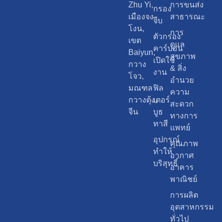
Zhu Yi,
การขนส่ง
กรอง
เมืองจง
สาธารณะ
จีบ
โงน,
การ
ตัวกรอง
เขต
ดูแล
คาร์บอน
Baiyun,
สุขภาพ
เปิดใช้
กวาง
& สิ่ง
งาน
โจว,
อำนวย
มณฑล
ฟิล
ความ
กวางตุ้ง,
เตอร์
สะดวก
จีน
บูธ
ทางการ
ทาสี
แพทย์
อุปกรณ์
คุณภาพ
ทำให้
อากาศ
บริสุทธิ์
อาคาร
พาณิชย์
การผลิต
อุตสาหกรรม
ทั่วไป