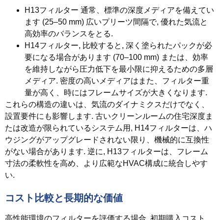
H13フィルター
通常、標準の深度メディアを備えてい
ます (25–50 mm) 広いプリーツ間隔で, 優れた気流と
高効率のバランスをとる.
H14フィルター
, 比較すると, 深く塗られたパックが必
要になる場合があります (70–100 mm) または、効率
を維持しながら圧力低下を最小限に抑えるための多層
メディア. 密度の高いメディアはまた、フィルター重
量が高く、時にはフレームサイズが大きくなります.
これらの構造の違いは、気流のダイナミクスだけでなく、
設置要件にも影響します. 古いクリーンルームの住宅深度ま
たは改造が限られているシステム用, H14フィルターは、ハ
ウジングがアップグレードされない限り、機械的に互換性
がない場合があります. 逆に, H13フィルターは、フレーム
寸法の柔軟性を高め、より広範なHVAC構成に統合しやす
い.
コスト比較と長期的な価値
高性能環境のフィルターを評価する場合, 初期購入コスト