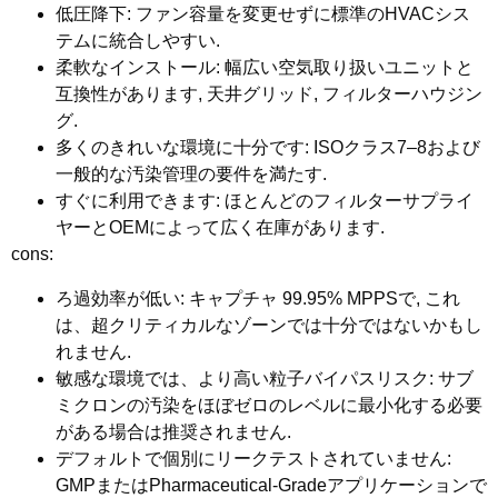
低圧降下
: ファン容量を変更せずに標準のHVACシス
テムに統合しやすい.
柔軟なインストール
: 幅広い空気取り扱いユニットと
互換性があります, 天井グリッド, フィルターハウジン
グ.
多くのきれいな環境に十分です
: ISOクラス7–8および
一般的な汚染管理の要件を満たす.
すぐに利用できます
: ほとんどのフィルターサプライ
ヤーとOEMによって広く在庫があります.
cons:
ろ過効率が低い
: キャプチャ 99.95% MPPSで, これ
は、超クリティカルなゾーンでは十分ではないかもし
れません.
敏感な環境では、より高い粒子バイパスリスク
: サブ
ミクロンの汚染をほぼゼロのレベルに最小化する必要
がある場合は推奨されません.
デフォルトで個別にリークテストされていません
:
GMPまたはPharmaceutical-Gradeアプリケーションで