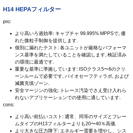
H14 HEPAフィルター
pro:
より高いろ過効率
: キャプチャ 99.995% MPPSで, 優
れた微粒子制御を提供します.
個別に漏れたテスト
: 各ユニットが厳格なパフォーマ
ンス基準を満たしていることを確認します, 検証済み
の環境に最適です.
重要な基準に準拠しています
: ISOクラス5〜6のクリ
ーンルームで必要です, バイオセーフティラボ, および
滅菌充填ゾーン.
安全マージンの強化
: トレース汚染でさえ受け入れら
れないアプリケーションでの使用に適しています.
cons:
より高い前払いコスト
: 通常、同等のサイズとフレー
ムタイプのH13フィルターよりも20〜40％高価.
より大きな圧力降下
: エネルギー需要を増やし、シス