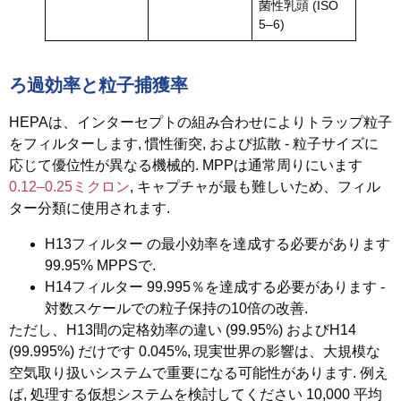
菌性乳頭 (ISO
5–6)
ろ過効率と粒子捕獲率
HEPAは、インターセプトの組み合わせによりトラップ粒子
をフィルターします, 慣性衝突, および拡散 - 粒子サイズに
応じて優位性が異なる機械的. MPPは通常周りにいます
0.12–0.25ミクロン
, キャプチャが最も難しいため、フィル
ター分類に使用されます.
H13フィルター
の最小効率を達成する必要があります
99.95% MPPSで.
H14フィルター
99.995％を達成する必要があります -
対数スケールでの粒子保持の10倍の改善.
ただし、H13間の定格効率の違い (99.95%) およびH14
(99.995%) だけです 0.045%, 現実世界の影響は、大規模な
空気取り扱いシステムで重要になる可能性があります. 例え
ば, 処理する仮想システムを検討してください 10,000 平均