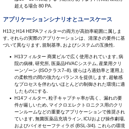
超える場合 80 PA.
アプリケーションシナリオとユースケース
H13とH14 HEPAフィルターの両方が高効率範囲に属しま
す, それらの実際のアプリケーションは、清潔さの要件に基
づいて異なります, 規制基準, およびシステムの互換性.
H13フィルター
商業ビルで広く使用されています, 病
院の病棟, 研究所, 医薬品HVACシステム, 産業用クリ
ーンゾーン (ISOクラス7–8). 彼らはろ過効率と運用上
の柔軟性の間の強力なバランスを提供します, 超敏感
なプロセスを伴わないほとんどの制御された環境に適
したものにする.
H14フィルター
, 粒子キャプチャ率が高く、漏れの要
件が厳しいため, マイクロエレクトロニクス用のクリ
ーンルームなどの重要なアプリケーションで推奨され
ています, 無菌医薬品充填ライン, ICUおよび操作劇場,
およびバイオセーフティラボ (BSL-3/4). これらの環境