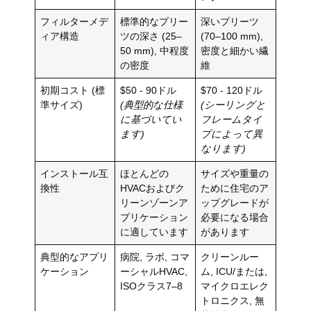
フィルターメデ
標準的なプリー
深いプリーツ
ィア構造
ツの深さ (25–
(70–100 mm),
50 mm), 中程度
密度と細かい繊
の密度
維
初期コスト (標
$50 - 90ドル
$70 - 120ドル
準サイズ)
(典型的な仕様
(シーリングと
に基づいてい
フレームタイ
ます)
プによって異
なります)
インストール互
ほとんどの
サイズや重量の
換性
HVACおよびク
ために住宅のア
リーンゾーンア
ップグレードが
プリケーション
必要になる場合
に適しています
があります
典型的なアプリ
病院, ラボ, コマ
クリーンルー
ケーション
ーシャルHVAC,
ム, ICU/または,
ISOクラス7–8
マイクロエレク
トロニクス, 無