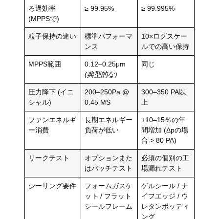
ろ過効率
≥ 99.95%
≥ 99.995%
(MPPSで)
粒子保持の違い
標準パフォーマ
10×ログスケー
ンス
ルでの高い保持
MPPS範囲
0.12–0.25μm
同じ
(典型的な)
圧力降下 (イニ
200–250Pa @
300–350 PA以
シャル)
0.45 MS
上
ファンエネルギ
長期エネルギー
+10–15％の年
ー消費
負荷が低い
間増加 (Δpの場
合 > 80 PA)
リークテスト
オプションまた
必須の個別の工
はバッチテスト
場漏れテスト
シーリング要件
フォームガスケ
ゲルシール / ナ
ット / フラット
イフエッジ / ウ
シールフレーム
レタンポッティ
ング