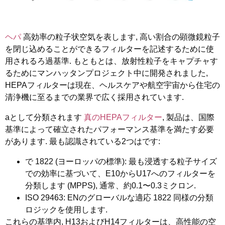
ヘパ
高効率の粒子状空気を表します, 高い割合の顕微鏡粒子
を閉じ込めることができるフィルターを記述するために使
用されるろ過基準. もともとは、放射性粒子をキャプチャす
るためにマンハッタンプロジェクト中に開発されました,
HEPAフィルターは現在、ヘルスケアや航空宇宙から住宅の
清浄機に至るまでの業界で広く採用されています.
aとして分類されます
真のHEPAフィルター
, 製品は、国際
基準によって確立されたパフォーマンス基準を満たす必要
があります. 最も認識されている2つはです:
で 1822 (ヨーロッパの標準):
最も浸透する粒子サイズ
での効率に基づいて、E10からU17へのフィルターを
分類します (MPPS), 通常、約0.1〜0.3ミクロン.
ISO 29463:
ENのグローバルな適応 1822 同様の分類
ロジックを使用します.
これらの基準内, H13およびH14フィルターは、高性能の空