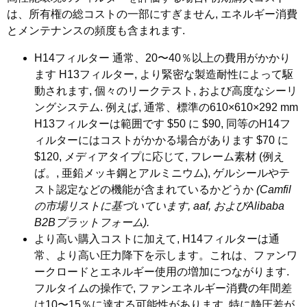
は、所有権の総コストの一部にすぎません, エネルギー消費
とメンテナンスの頻度も含まれます.
H14フィルター
通常、20〜40％以上の費用がかかり
ます
H13フィルター
, より緊密な製造耐性によって駆
動されます, 個々のリークテスト, および高度なシーリ
ングシステム. 例えば, 通常、標準の610×610×292 mm
H13フィルターは範囲です $50 に $90, 同等のH14フ
ィルターにはコストがかかる場合があります $70 に
$120, メディアタイプに応じて, フレーム素材 (例え
ば。, 亜鉛メッキ鋼とアルミニウム), ゲルシールやテ
スト認定などの機能が含まれているかどうか
(Camfil
の市場リストに基づいています, aaf, およびAlibaba
B2Bプラットフォーム).
より高い購入コストに加えて, H14フィルターは通
常、より高い圧力降下を示します。これは、ファンワ
ークロードとエネルギー使用の増加につながります.
フルタイムの操作で, ファンエネルギー消費の年間差
は10〜15％に達する可能性があります, 特に静圧差が