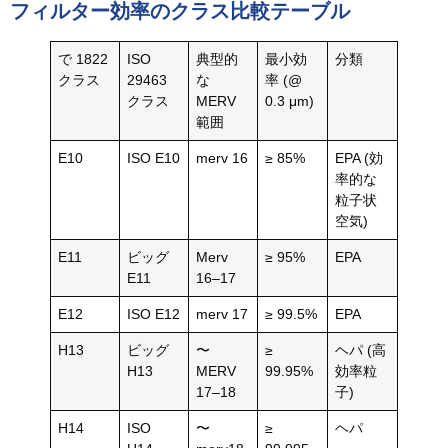
フィルター効率のクラス比較テーブル
で 1822
ISO
典型的
最小効
分類
クラス
29463
な
率 (@
クラス
MERV
0.3 μm)
範囲
E10
ISO E10
merv 16
≥ 85%
EPA (効
率的な
粒子状
空気)
E11
ビッグ
Merv
≥ 95%
EPA
E11
16–17
E12
ISO E12
merv 17
≥ 99.5%
EPA
H13
ビッグ
〜
≥
ヘパ (高
H13
MERV
99.95%
効率粒
17–18
子)
H14
ISO
〜
≥
ヘパ