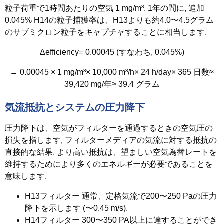
粒子荷重で1時間あたりの空気 1 mg/m³. 1年の間に, 追加
0.045% H14の粒子捕獲率は、H13よりも約4.0〜4.5グラム
のサブミクロン粒子をキャプチャすることに相当します.
Δefficiency= 0.00045 (すなわち, 0.045%)
→ 0.00045 × 1 mg/m³× 10,000 m³/h× 24 h/day× 365 日数≈
39,420 mg/年≈ 39.4 グラム
気流抵抗とシステムの圧力降下
圧力降下は、空気がフィルターを通過するときの空気圧の
損失を指します, フィルターメディアの気流に対する抵抗の
直接的な結果. より高い抵抗は、望ましい空気為替レートを
維持するためにより多くのエネルギーが必要であることを
意味します.
H13フィルター
通常、定格気流で200〜250 Paの圧力
降下を示します (〜0.45 m/s).
H14フィルター
300〜350 PA以上に達することができ