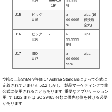
H14
merv18
99.995
–19*
%
U15
ビッグ
-
≥
ulpa (超
U15
99.9995
低浸透
%
空気)
U16
ビッグ
-
≥
ulpa
U16
99.9999
5%
U17
ISO
-
≥
ulpa
U17
99.9999
95%
*注記: 上記のMerv評価 17 Ashrae Standardによって公式に
定義されていません 52.2 しかし、製品マーケティングで非
公式に使用されることもあります. 重要なアプリケーション
用, で 1822 またはISO 29463 分類に優先順位を付ける必要
があります.