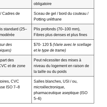
obligatoire
 / Cadres de
Sceau de gel / bord du couteau /
Potting uréthane
is standard (25–
Plis profonds (70–100 mm),
 modérée
Fibres plus denses et plus fines
sur des
$70- 120 $
(Varie avec le scellage
piques)
et le type de trame)
upart des
Peut nécessiter des mises à
 CVC et de zone
niveau du logement en raison de
la taille ou du poids
toires, CVC
Salles blanches, USI / ou,
sse ISO 7–8
microélectronique,
pharmaceutique aseptique (ISO
5–6)