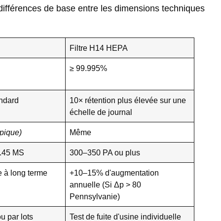
différences de base entre les dimensions techniques
Filtre H14 HEPA
≥ 99.995%
ndard
10× rétention plus élevée sur une
échelle de journal
ypique)
Même
.45 MS
300–350 PA ou plus
 à long terme
+10–15% d'augmentation
annuelle (Si Δp > 80
Pennsylvanie)
ou par lots
Test de fuite d'usine individuelle