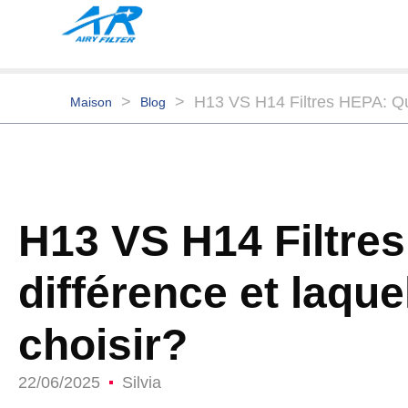
>
>
H13 VS H14 Filtres HEPA: Quel
Maison
Blog
H13 VS H14 Filtres
différence et laqu
choisir?
22/06/2025
Silvia