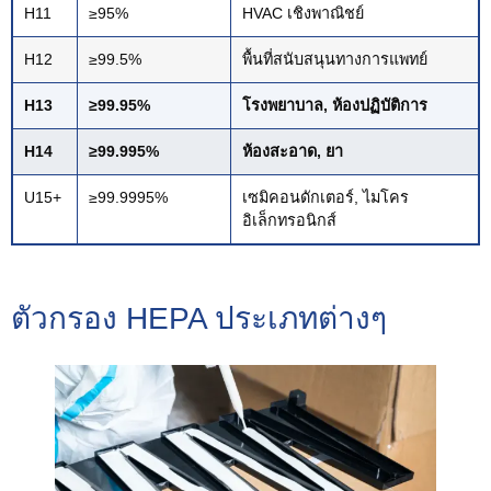
H11
≥95%
HVAC เชิงพาณิชย์
H12
≥99.5%
พื้นที่สนับสนุนทางการแพทย์
H13
≥99.95%
โรงพยาบาล, ห้องปฏิบัติการ
H14
≥99.995%
ห้องสะอาด, ยา
U15+
≥99.9995%
เซมิคอนดักเตอร์, ไมโคร
อิเล็กทรอนิกส์
ตัวกรอง HEPA ประเภทต่างๆ