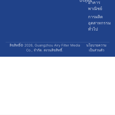
อากาศ
บริสุทธิ์
อาคาร
พาณิชย์
การผลิต
อุตสาหกรรม
ทั่วไป
ลิขสิทธิ์© 2026, Guangzhou Airy Filter Media
นโยบายความ
Co., จำกัด. สงวนลิขสิทธิ์.
เป็นส่วนตัว