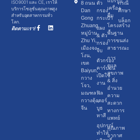
และการรับรองเช่น
แปรรูป
ISO9001 และ CE, เราให้
8 ถนน
ตัว
กรณี
เครื่อง
บริการโซลูชั่นคุณภาพสูง
Dan
กรอง
ศึกษา
สำหรับอุตสาหกรรมทั่ว
ดื่ม
Gong
กระเป๋า
บล็อก
โลก.
Zhuang,
โครงสร้าง
แผง
ติดตามเรา!
หมู่บ้าน
พื้นฐาน
& ตัว
Zhu Yi,
การขนส่ง
กรอง
เมืองจง
สาธารณะ
จีบ
โงน,
การ
ตัวกรอง
เขต
ดูแล
คาร์บอน
Baiyun,
สุขภาพ
เปิดใช้
กวาง
& สิ่ง
งาน
โจว,
อำนวย
มณฑล
ฟิล
ความ
กวางตุ้ง,
เตอร์
สะดวก
จีน
บูธ
ทางการ
ทาสี
แพทย์
อุปกรณ์
คุณภาพ
ทำให้