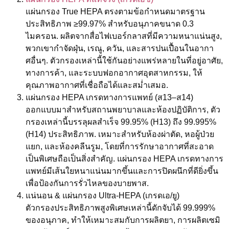
แผ่นกรอง True HEPA ตรงตามข้อกำหนดมาตรฐาน
ประสิทธิภาพ ≥99.97% สำหรับอนุภาคขนาด 0.3
ไมครอน. ผลิตจากสื่อไฟเบอร์กลาสที่มีความหนาแน่นสูง,
พวกเขากำจัดฝุ่น, เรณู, ควัน, และสารปนเปื้อนในอากา
ศอื่นๆ. ตัวกรองเหล่านี้ใช้กันอย่างแพร่หลายในที่อยู่อาศัย,
ทางการค้า, และระบบฟอกอากาศอุตสาหกรรม, ให้
คุณภาพอากาศที่เชื่อถือได้และสม่ำเสมอ.
แผ่นกรอง HEPA เกรดทางการแพทย์ (ส13–ส14)
ออกแบบมาสำหรับสถานพยาบาลและห้องปฏิบัติการ, ตัว
กรองเหล่านี้บรรลุผลสำเร็จ 99.95% (H13) ถึง 99.995%
(H14) ประสิทธิภาพ. เหมาะสำหรับห้องผ่าตัด, หอผู้ป่วย
แยก, และห้องคลีนรูม, โดยที่การรักษาอากาศที่สะอาด
เป็นพิเศษถือเป็นสิ่งสำคัญ. แผ่นกรอง HEPA เกรดทางการ
แพทย์มีเส้นใยหนาแน่นมากขึ้นและการปิดผนึกที่ดียิ่งขึ้น
เพื่อป้องกันการรั่วไหลของบายพาส.
แน่นอน & แผ่นกรอง Ultra-HEPA (เกรดเอ/ยู)
ตัวกรองประสิทธิภาพสูงพิเศษเหล่านี้ดักจับได้ 99.999%
ของอนุภาค, ทำให้เหมาะสมกับการผลิตยา, การผลิตเซมิ