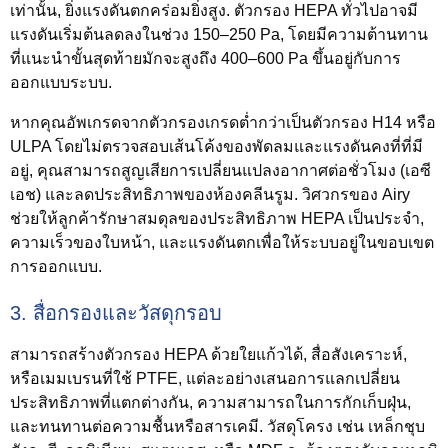
เท่านั้น, ยิ่งแรงดันตกคร่อมยิ่งสูง. ตัวกรอง HEPA ทั่วไปอาจมี
แรงดันเริ่มต้นลดลงในช่วง 150–250 Pa, โดยมีความต้านทาน
ที่แนะนำขั้นสุดท้ายมักจะสูงถึง 400–600 Pa ขึ้นอยู่กับการ
ออกแบบระบบ.
หากคุณอัพเกรดจากตัวกรองเกรดต่ำกว่าเป็นตัวกรอง H14 หรือ
ULPA โดยไม่ตรวจสอบเส้นโค้งของพัดลมและแรงดันคงที่ที่มี
อยู่, คุณสามารถสูญเสียการเปลี่ยนแปลงอากาศต่อชั่วโมง (เอซี
เอช) และลดประสิทธิภาพของห้องคลีนรูม. วิศวกรของ Airy
ช่วยให้ลูกค้ารักษาสมดุลของประสิทธิภาพ HEPA เป็นประจำ,
ความเร็วของใบหน้า, และแรงดันตกเพื่อให้ระบบอยู่ในขอบเขต
การออกแบบ.
3. สื่อกรองและวัสดุกรอบ
สามารถสร้างตัวกรอง HEPA ด้วยใยแก้วได้, สื่อสังเคราะห์,
หรือเมมเบรนที่ใช้ PTFE, แต่ละอย่างเสนอการแลกเปลี่ยน
ประสิทธิภาพที่แตกต่างกัน, ความสามารถในการกักเก็บฝุ่น,
และทนทานต่อความชื้นหรือสารเคมี. วัสดุโครง เช่น เหล็กชุบ