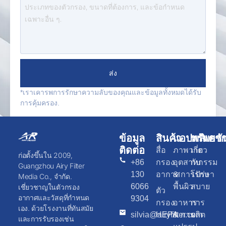
ส่ง
*เราเคารพการรักษาความลับของคุณและข้อมูลทั้งหมดได้รับ
การคุ้มครอง.
ข้อมูล
สินค้า
แอปพลิเคชั
ทรัพยา
ติดต่อ
สื่อ
ภาพวาด
เกี่ยว
ก่อตั้งขึ้นใน 2009,
+86
กรอง
อุตสาหกรรม
กับ
Guangzhou Airy Filter
130
อากาศ
& การรักษา
โปร่ง
Media Co., จำกัด.
6066
พื้นผิว
สบาย
เชี่ยวชาญในตัวกรอง
ตัว
อากาศและวัสดุที่กำหนด
9304
กรอง
อาหาร
การ
เอง. ด้วยโรงงานที่ทันสมัย
silvia@airyfilter.com
HEPA
& การ
ผลิต