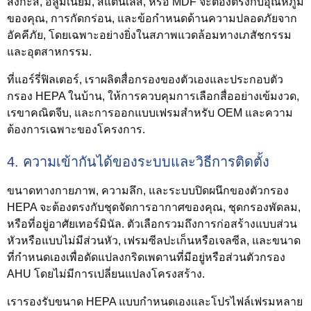
สังกะสี, อลูมิเนียม, สแตนเลส, หรือ MDF จะต้องตรงกับอุณหภูมิ
ของคุณ, การกัดกร่อน, และข้อกำหนดด้านความปลอดภัยจาก
อัคคีภัย, โดยเฉพาะอย่างยิ่งในสภาพแวดล้อมทางเภสัชกรรม
และอุตสาหกรรม.
ที่แอร์รี่ฟิลเตอร์, เราผลิตสื่อกรองของตัวเองและประกอบตัว
กรอง HEPA ในบ้าน, ให้การควบคุมการเลือกสื่ออย่างเข้มงวด,
เรขาคณิตจีบ, และการออกแบบเฟรมสำหรับ OEM และความ
ต้องการเฉพาะของโครงการ.
4. ความเข้ากันได้ของระบบและวิธีการติดตั้ง
ขนาดทางกายภาพ, ความลึก, และระบบปิดผนึกของตัวกรอง
HEPA จะต้องตรงกับชุดจัดการอากาศของคุณ, ชุดกรองพัดลม,
หรือที่อยู่อาศัยเทอร์มินัล. ตัวเลือกรวมถึงการก่อสร้างแบบส่วน
หัวหรือแบบไม่มีส่วนหัว, เฟรมซีลปะเก็นหรือเจลซีล, และขนาด
ที่กำหนดเองเพื่อดัดแปลงกริดเพดานที่มีอยู่หรือส่วนตัวกรอง
AHU โดยไม่มีการเปลี่ยนแปลงโครงสร้าง.
เรารองรับขนาด HEPA แบบกำหนดเองและโปรไฟล์เฟรมหลาย