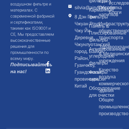
фильтры
Еда &
исследо
воздушном фильтре и
silvia@airyfilter.com
Обработка
Карманные
материалах. С
Блоги
напитков
современной фабрикой
8 Дэн Гонг
фильтры
и сертификатами,
Чжуан Роуд,
Инфраструкт
Панель &
такими как ISO9001 и
Чжу Йи
общественно
Плиссированные
CE, Мы предоставляем
Деревня,
транспорта
фильтры
высококачественные
Чжунлуотанский
решения для
Здравоохран
Активированные
город, Байюн
промышленности по
& Медицинск
углеродные
Район,
всему миру.
учреждения
фильтры
Подписывайтесь
Гуанчжоу,
Качество
на нас!
Гуандонская
Фильтры
воздуха
провинция,
окраски
коммерческог
Китай
Оборудование
здания
для очистки
Общее
промышленн
производство