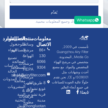
يُقدِّم
Whatsapp
*نحن نحترم سريةك وجميع المعلومات محمية.
معلومات
منتجات
التطبيقات
الموارد
الاتصال
وسائط
اللوحة
حول
تأسست في 2009,
+86
مرشح
الصناعية
الهواء
Guangzhou Airy Filter
130
الهواء
&
Media Co., المحدودة.
تصنيع
6066
المعالجة
متخصص في مرشح الهواء
مرشحات
دراسات
المخصص والمواد. مع مصنع
9304
السطحية
HEPA
الحالة
أحدث وشهادات مثل
طعام &
silvia@airyfilter.com
مرشحات
ISO9001 و CE, نحن نقدم
المدونات
معالجة
حلولًا عالية الجودة للصناعات
8 طريق دان
الجيب
المشروبات
في جميع أنحاء العالم.
غونغ تشوانغ,
لوحة &
تابعنا!
قرية تشو يي,
البنية
مرشحات
مدينة
التحتية
مطوية
Zhongluotan,
للنقل