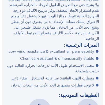
ولا يشيخ حتى مع التعرض الطويل لدرجات الحرارة المرتفعة,
تقدم استقرار الأبعاد المعلقة. يوفر مرشح الألياف ذو درجة
الحرارة العالية تثبيطًا ممتازًا للهب; فهو لا يشتعل ذاتياً ويمنع
الاحتراق. يمتلك صفات الإطفاء الذاتي, يحترق دون أن يقطر
وينتج الحد الأدنى من الدخان, مما يؤدي بشكل طبيعي إلى
الكربنة. إنه يتجنب كسر الألياف وفقدانها المرتبط بالألياف
الزجاجية.
الميزات الرئيسية:
● Low wind resistance & excellent air permeability
● Chemical-resistant & dimensionally stable
● يتحمل الاستخدام طويل الأمد لدرجات الحرارة العالية دون
حدوث شيخوخة
● مثبطات اللهب الفائقة: غير قابلة للاشتعال, إطفاء ذاتي
● لا توجد قطرات منصهرة, الحد الأدنى من انبعاث الدخان
التطبيقات النموذجية: