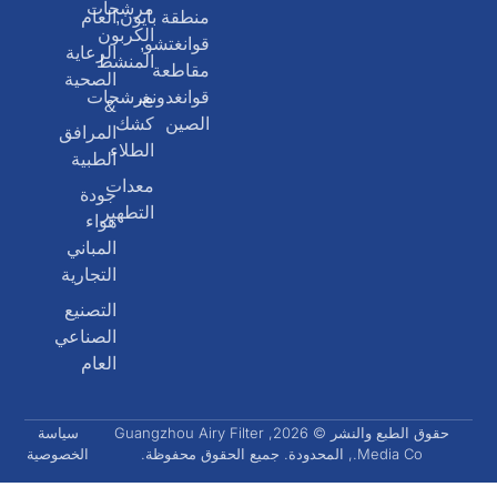
مرشحات
منطقة بايون,
العام
الكربون
قوانغتشو,
الرعاية
المنشط
مقاطعة
الصحية
قوانغدونغ,
مرشحات
&
الصين
كشك
المرافق
الطلاء
الطبية
معدات
جودة
التطهير
هواء
المباني
التجارية
التصنيع
الصناعي
العام
حقوق الطبع والنشر © 2026, Guangzhou Airy Filter
سياسة
Media Co., المحدودة. جميع الحقوق محفوظة.
الخصوصية