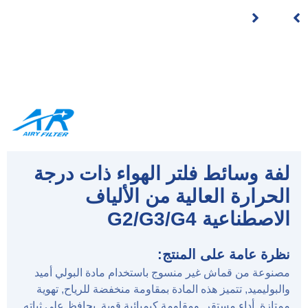
لفة وسائط فلتر الهواء ذات درجة
الحرارة العالية من الألياف
الاصطناعية G2/G3/G4
نظرة عامة على المنتج:
مصنوعة من قماش غير منسوج باستخدام مادة البولي أميد
والبوليميد, تتميز هذه المادة بمقاومة منخفضة للرياح, تهوية
ممتازة, أداء مستقر, ومقاومة كيميائية قوية. يحافظ على ثباته