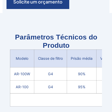
Solicite um orçamento
Parâmetros Técnicos do
Produto
Modelo
Classe de filtro
Prisão média
Veloci
AR-100W
G4
90%
AR-100
G4
95%