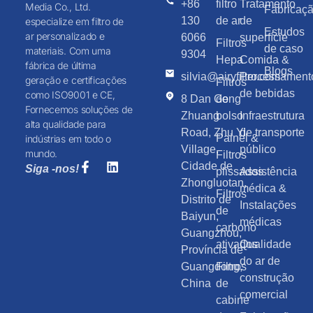
+86
filtro
Tratamento
Media Co., Ltd.
Fabricaç
130
de ar
de
especialize em filtro de
Estudos
ar personalizado e
6066
superfície
Filtros
de caso
materiais. Com uma
9304
Hepa
Comida &
fábrica de última
Blogs
silvia@airyfilter.com
Processament
geração e certificações
Filtros
de bebidas
como ISO9001 e CE,
8 Dan Gong
de
Fornecemos soluções de
Zhuang
bolso
Infraestrutura
alta qualidade para
Road, Zhu Yi
de transporte
Painel &
indústrias em todo o
Village,
público
mundo.
Filtros
Cidade de
Siga -nos!
plissados
Assistência
Zhongluotan,
médica &
Filtros
Distrito de
Instalações
de
Baiyun,
médicas
carbono
Guangzhou,
ativados
Qualidade
Província de
do ar de
Guangdong,
Filtros
construção
China
de
comercial
cabine