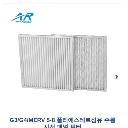
G3/G4/MERV 5-8 폴리에스테르섬유 주름
사전 패널 필터