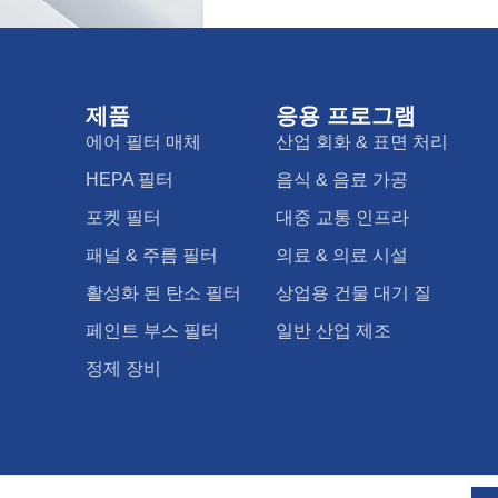
제품
응용 프로그램
에어 필터 매체
산업 회화 & 표면 처리
HEPA 필터
음식 & 음료 가공
포켓 필터
대중 교통 인프라
패널 & 주름 필터
의료 & 의료 시설
활성화 된 탄소 필터
상업용 건물 대기 질
페인트 부스 필터
일반 산업 제조
정제 장비