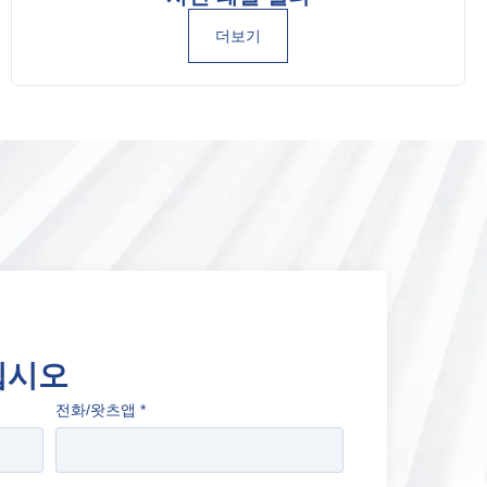
더보기
십시오
전화/왓츠앱
*