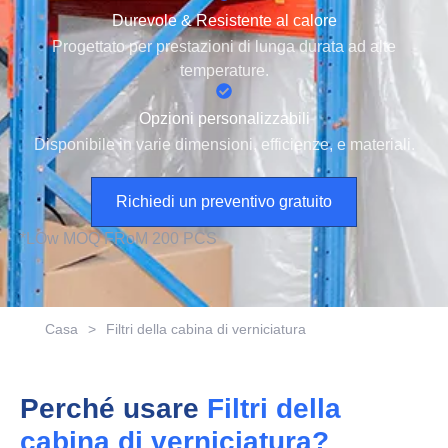
Durevole & Resistente al calore
Progettato per prestazioni di lunga durata ad alte
temperature.
Opzioni personalizzabili
Disponibile in varie dimensioni, efficienze, e materiali.
Richiedi un preventivo gratuito
*
L
Ow
M
O
Q
F
R
o
M
2
0
0
P
C
S
Casa
>
Filtri della cabina di verniciatura
Perché usare
Filtri della
cabina di verniciatura?