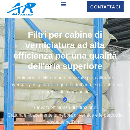
CONTATTACI
Filtri per cabine di
verniciatura ad alta
efficienza per una qualità
dell'aria superiore
Soluzioni di filtrazione ottimizzate per catturare
l'overspray, migliorare la qualità dell’aria, e garantire un
ambiente di lavoro pulito.
Elevata efficienza di filtrazione
Cattura efficacemente la nebbia di vernice e le particelle
sospese nell'aria.