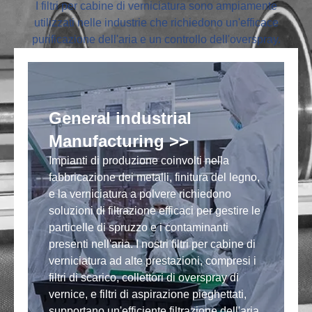
I filtri per cabine di verniciatura sono ampiamente
utilizzati nelle industrie che richiedono un'efficace
purificazione dell'aria e un controllo dell'overspray.
General industrial
Manufacturing >>
Impianti di produzione coinvolti nella
fabbricazione dei metalli, finitura del legno,
N
e la verniciatura a polvere richiedono
d
e
soluzioni di filtrazione efficaci per gestire le
i
I
particelle di spruzzo e i contaminanti
c
a,
presenti nell'aria. I nostri filtri per cabine di
p
verniciatura ad alte prestazioni, compresi i
n
filtri di scarico, collettori di overspray di
c
vernice, e filtri di aspirazione pieghettati,
v
supportano un'efficiente filtrazione dell'aria
p