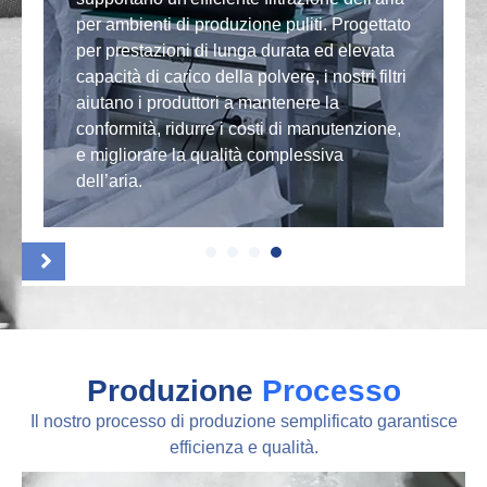
per ambienti di produzione puliti. Progettato
e
per prestazioni di lunga durata ed elevata
f
e
capacità di carico della polvere, i nostri filtri
C
aiutano i produttori a mantenere la
p
conformità, ridurre i costi di manutenzione,
n
i
e migliorare la qualità complessiva
d
dell’aria.
d
Produzione
Processo
Il nostro processo di produzione semplificato garantisce
efficienza e qualità.