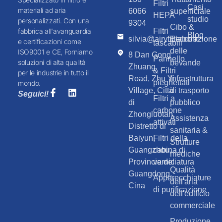
Filtri
Casi
materiali ad aria
6066
superficiale
HEPA
studio
personalizzati. Con una
9304
Cibo &
Filtri
fabbrica all'avanguardia
Blog
silvia@airyfilter.com
Elaborazione
e certificazioni come
tascabili
delle
ISO9001 e CE, Forniamo
8 Dan Gong
Pannello
soluzioni di alta qualità
bevande
Zhuang
& Filtri
per le industrie in tutto il
Road, Zhu Yi
Infrastruttura
pieghettati
mondo.
Village, Città
di trasporto
Seguici!
Filtri a
di
pubblico
carbone
Zhongluotan,
Assistenza
attivati
Distretto di
sanitaria &
Baiyun,
Filtri della
Strutture
Guangzhou,
cabina di
mediche
Provincia del
verniciatura
Qualità
Guangdong,
Apparecchiature
dell'aria
Cina
di purificazione
dell'edificio
commerciale
Produzione