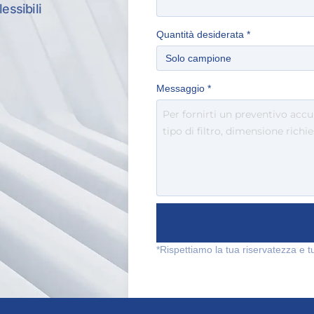
lessibili
Quantità desiderata
*
Messaggio
*
*Rispettiamo la tua riservatezza e t