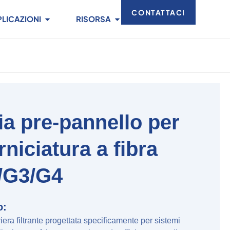
CONTATTACI
PLICAZIONI
RISORSA
ria pre-pannello per
rniciatura a fibra
2/G3/G4
o:
riera filtrante progettata specificamente per sistemi