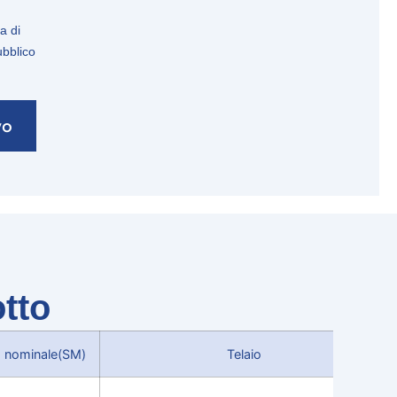
ra di
ubblico
vo
otto
o nominale(SM)
Telaio