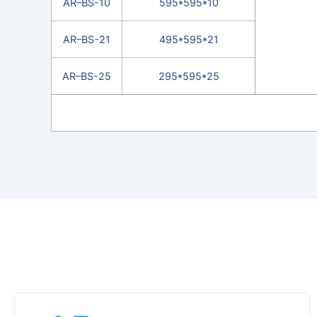
AR–BS-10
595*595*10
AR–BS-21
495*595*21
AR–BS-25
295*595*25