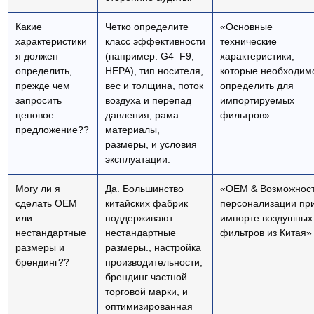
Какие
Четко определите
«Основные
характеристики
класс эффективности
технические
я должен
(например. G4–F9,
характеристики,
определить,
HEPA), тип носителя,
которые необходим
прежде чем
вес и толщина, поток
определить для
запросить
воздуха и перепад
импортируемых
ценовое
давления, рама
фильтров»
предложение??
материалы,
размеры, и условия
эксплуатации.
Могу ли я
Да. Большинство
«ОЕМ & Возможнос
сделать OEM
китайских фабрик
персонализации пр
или
поддерживают
импорте воздушных
нестандартные
нестандартные
фильтров из Китая»
размеры и
размеры., настройка
брендинг??
производительности,
брендинг частной
торговой марки, и
оптимизированная