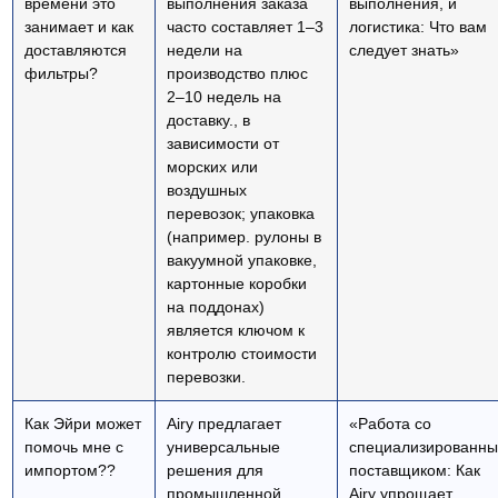
времени это
выполнения заказа
выполнения, и
занимает и как
часто составляет 1–3
логистика: Что вам
доставляются
недели на
следует знать»
фильтры?
производство плюс
2–10 недель на
доставку., в
зависимости от
морских или
воздушных
перевозок; упаковка
(например. рулоны в
вакуумной упаковке,
картонные коробки
на поддонах)
является ключом к
контролю стоимости
перевозки.
Как Эйри может
Airy предлагает
«Работа со
помочь мне с
универсальные
специализированн
импортом??
решения для
поставщиком: Как
промышленной
Airy упрощает