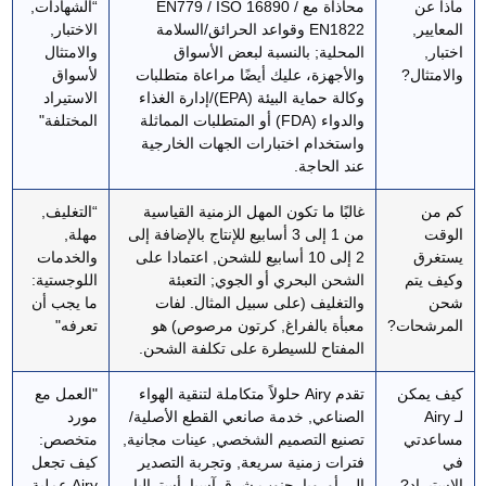
ماذا عن
محاذاة مع EN779 / ISO 16890 /
“الشهادات,
المعايير,
EN1822 وقواعد الحرائق/السلامة
الاختبار,
اختبار,
المحلية; بالنسبة لبعض الأسواق
والامتثال
والامتثال?
والأجهزة، عليك أيضًا مراعاة متطلبات
لأسواق
وكالة حماية البيئة (EPA)/إدارة الغذاء
الاستيراد
والدواء (FDA) أو المتطلبات المماثلة
المختلفة"
واستخدام اختبارات الجهات الخارجية
عند الحاجة.
كم من
غالبًا ما تكون المهل الزمنية القياسية
“التغليف,
الوقت
من 1 إلى 3 أسابيع للإنتاج بالإضافة إلى
مهلة,
يستغرق
2 إلى 10 أسابيع للشحن, اعتمادا على
والخدمات
وكيف يتم
الشحن البحري أو الجوي; التعبئة
اللوجستية:
شحن
والتغليف (على سبيل المثال. لفات
ما يجب أن
المرشحات?
معبأة بالفراغ, كرتون مرصوص) هو
تعرفه"
المفتاح للسيطرة على تكلفة الشحن.
كيف يمكن
تقدم Airy حلولاً متكاملة لتنقية الهواء
"العمل مع
لـ Airy
الصناعي, خدمة صانعي القطع الأصلية/
مورد
مساعدتي
تصنيع التصميم الشخصي, عينات مجانية,
متخصص:
في
فترات زمنية سريعة, وتجربة التصدير
كيف تجعل
الاستيراد?
إلى أوروبا, جنوب شرق آسيا, أستراليا,
Airy عملية