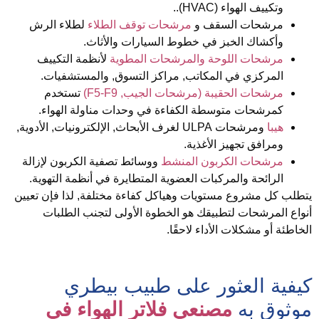
وتكييف الهواء (HVAC)..
مرشحات السقف و
مرشحات توقف الطلاء
لطلاء الرش
وأكشاك الخبز في خطوط السيارات والأثاث.
مرشحات اللوحة والمرشحات المطوية
لأنظمة التكييف
المركزي في المكاتب, مراكز التسوق, والمستشفيات.
مرشحات الحقيبة (مرشحات الجيب, F5-F9)
تستخدم
كمرشحات متوسطة الكفاءة في وحدات مناولة الهواء.
هيبا
ومرشحات ULPA
لغرف الأبحاث, الإلكترونيات, الأدوية,
ومرافق تجهيز الأغذية.
مرشحات الكربون المنشط
ووسائط تصفية الكربون
لإزالة
الرائحة والمركبات العضوية المتطايرة في أنظمة التهوية.
تطلب كل مشروع مستويات وهياكل كفاءة مختلفة, لذا فإن تعيين
نواع المرشحات لتطبيقك هو الخطوة الأولى لتجنب الطلبات
لخاطئة أو مشكلات الأداء لاحقًا.
يفية العثور على طبيب بيطري
وثوق به
مصنعي فلاتر الهواء في