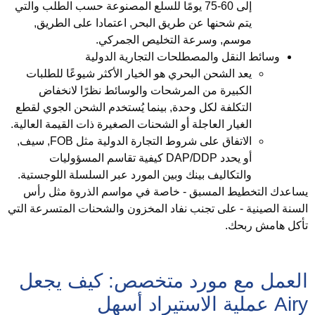
إلى 60-75 يومًا للسلع المصنوعة حسب الطلب والتي
يتم شحنها عن طريق البحر, اعتمادا على الطريق,
موسم, وسرعة التخليص الجمركي.
وسائط النقل والمصطلحات التجارية الدولية
يعد الشحن البحري هو الخيار الأكثر شيوعًا للطلبات
الكبيرة من المرشحات والوسائط نظرًا لانخفاض
التكلفة لكل وحدة, بينما يُستخدم الشحن الجوي لقطع
الغيار العاجلة أو الشحنات الصغيرة ذات القيمة العالية.
الاتفاق على شروط التجارة الدولية مثل FOB, سيف,
أو يحدد DAP/DDP كيفية تقاسم المسؤوليات
والتكاليف بينك وبين المورد عبر السلسلة اللوجستية.
ساعدك التخطيط المسبق - خاصة في مواسم الذروة مثل رأس
لسنة الصينية - على تجنب نفاد المخزون والشحنات المتسرعة التي
أكل هامش ربحك.
لعمل مع مورد متخصص: كيف يجعل
A عملية الاستيراد أسهل