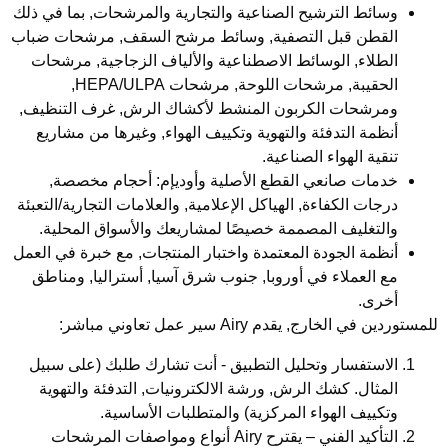
وسائط الترشيح الصناعية والتجارية والمرشحات
, بما في ذلك
القطن قبل التصفية, وسائط مرشح السقف, مرشحات ضباب
الطلاء, الوسائط الاصطناعية والألياف الزجاجية, مرشحات
الحقيبة, مرشحات اللوحة, مرشحات HEPA/ULPA,
ومرشحات الكربون المنشط لأكشاك الرش, غرف التنظيف,
أنظمة التدفئة والتهوية وتكييف الهواء, وغيرها من مشاريع
تنقية الهواء الصناعية.
خدمات صانعي القطع الأصلية وأوديإم:
أحجام مخصصة,
درجات الكفاءة, الهياكل الإعلامية, والعلامات التجارية/التعبئة
والتغليف المصممة خصيصًا لمشاريعك والأسواق المحلية.
أنظمة الجودة المعتمدة واختبار المنتجات
, مع خبرة في العمل
مع العملاء في أوروبا, جنوب شرق آسيا, أستراليا, ومناطق
أخرى.
مستوردين في الخارج, يقدم Airy سير عمل تعاوني مباشر:
الاستفسار وتحليل التطبيق
- أنت تشارك طلبك (على سبيل
المثال. كشك الرش, ورشة الالكترونيات, التدفئة والتهوية
وتكييف الهواء المركزية) والمتطلبات الأساسية.
التأكيد الفني
– يقترح Airy أنواع ومواصفات المرشحات