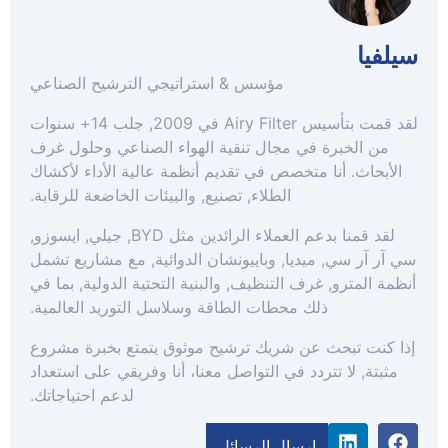
سيلفيا
مؤسس & استراتيجي الترشيح الصناعي
لقد قمت بتأسيس Airy Filter في 2009, جلب 14+ سنوات
من الخبرة في مجال تنقية الهواء الصناعي وحلول غرف
الأبحاث. أنا متخصص في تقديم أنظمة عالية الأداء لأكشاك
الطلاء, تصنيع, والبيئات الخاضعة للرقابة.
لقد قمنا بدعم العملاء الرائدين مثل BYD, جيلي, ايسوزو,
سي آر آر سي, ميديا, وباييونشان الدوائية, مع مشاريع تشمل
أنظمة المترو, غرف التنظيف, والبنية التحتية الدولية, بما في
ذلك محطات الطاقة وسلاسل التوريد العالمية.
إذا كنت تبحث عن شريك ترشيح موثوق يتمتع بخبرة مشروع
مثبتة, لا تتردد في التواصل معنا، أنا وفريقي على استعداد
لدعم احتياجاتك.
إرسال الرسائل