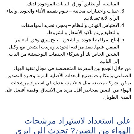
المناسبة, أو يطابق أوراق البيانات الموجودة لديك.
عينات واختبارات مجانية
– تقوم بتقييم الأداء والجودة, وإبداء
الرأي لأية تعديلات.
الاقتباس النهائي والنظام
– بمجرد تحديد المواصفات
والتغليف, يتم تأكيد الأسعار والشروط.
إنتاج, مراقبة الجودة, والشحن
– تنتج إيري وفق المعايير
المتفق عليها, ينفذ مراقبة الجودة, وترتيب الشحن مع وكيل
الشحن الخاص بك أو شركاء الخدمات اللوجستية من الباب
إلى الباب.
ن خلال الجمع بين المعرفة المتخصصة في مجال تنقية الهواء
لصناعي وإمكانيات تصنيع المعدات الأصلية المرنة وخبرة التصدير,
يمكن لشركة مصنعة مثل Airy مساعدتك في استيراد مرشحات
لهواء من الصين بمخاطر أقل, مزيد من الاتساق, وقيمة أفضل على
لمدى الطويل.
لى استعداد لاستيراد مرشحات
لهواء من الصين? تحدث إلى إيري