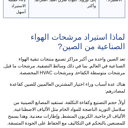
وأكثر.
الاستيراد
أسهل
ماذا استيراد مرشحات الهواء
لصناعية من الصين?
عد الصين واحدة من أكبر مراكز تصنيع منتجات تنقية الهواء
لصناعية في العالم, بما في ذلك وسائط التصفية, مرشحات ما قبل,
رشحات متوسطة الكفاءة, ومرشحات HVAC المخصصة.
ناك عدة أسباب وراء اختيار المشترين العالميين للصين كقاعدة
مصادرهم:
لاً,
حجم التصنيع وكفاءة التكلفة
. تستفيد المصانع الصينية من
لاسل التوريد الناضجة للمواد الخام مثل الألياف الاصطناعية,
لألياف الزجاجية, الكربون المنشط, وإطارات معدنية. وهذا يسمح
لمصنعين بالتحكم في التكاليف مع الحفاظ على الجودة المتسقة.