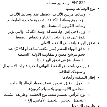
EN1822 أو معايير مماثلة.
نوع الوسائط وبنيتها
وسائط مرشح الألياف الاصطناعية, وسائط الألياف
الزجاجية, وسائط الكثافة التقدمية متعددة الطبقات,
وسائط الكربون المنشط, إلخ.
وزن (جي إس إم), سماكة, وبنية الألياف, والتي تؤثر
بقوة على قدرة احتجاز الغبار وانخفاض الضغط.
تدفق الهواء وانخفاض الضغط الأولي
تدفق الهواء المقدر (متر مكعب/ساعة أو CFM) عند
حجم مرشح معين والمقاومة الأولية (السلطة
الفلسطينية) في تدفق الهواء هذا.
يوصى بانخفاض الضغط النهائي لتحديد فترات الاستبدال
واستهلاك الطاقة.
إطار التصفية وأبعادها
الطول الدقيق, عرض, عمق, ومواد الإطار (الصلب
المجلفن, الألومنيوم, بلاستيك, كرتون).
نوع الرأس, تصميم شفة, نوع الحشية, وطريقة التثبيت
(التحميل الجانبي, التحميل الأمامي, إلخ.).
ظروف التشغيل