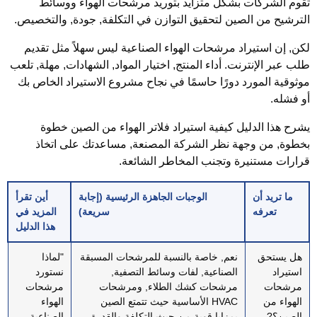
قوم الشركات بشكل متزايد بتوريد مرشحات الهواء ووسائط
لترشيح من الصين لتحقيق التوازن في التكلفة, جودة, والتخصيص.
كن, إن استيراد مرشحات الهواء الصناعية ليس سهلاً مثل تقديم
لب عبر الإنترنت. أداء المنتج, اختيار المواد, الشهادات, مهلة, تلعب
وثوقية المورد دورًا حاسمًا في نجاح مشروع الاستيراد الخاص بك
و فشله.
شرح هذا الدليل
كيفية استيراد فلاتر الهواء من الصين خطوة
خطوة
, من وجهة نظر الشركة المصنعة, مساعدتك على اتخاذ
رارات مستنيرة وتجنب المخاطر الشائعة.
ما تريد أن
الوجبات الجاهزة الرئيسية (إجابة
أين تقرأ
تعرفه
سريعة)
المزيد في
هذا الدليل
هل يستحق
نعم, خاصة بالنسبة للمرشحات المسبقة
"لماذا
استيراد
الصناعية, لفات وسائط التصفية,
نستورد
مرشحات
مرشحات كشك الطلاء, ومرشحات
مرشحات
الهواء من
HVAC الأساسية حيث تتمتع الصين
الهواء
الصين؟?
بمزايا قوية من حيث التكلفة والقدرة.
الصناعية