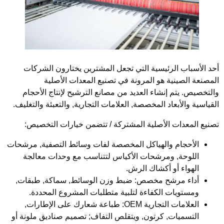
حد الأسباب الرئيسية التي تجعل المشترين يختارون الشركات
لمصنعة الصينية هو المرونة في تصنيع المعدات الأصلية
التخصيص. يتم إنشاء العديد من مصانع الترشيح لإنتاج الأحجام
لقياسية والأبعاد المخصصة, العلامات التجارية, والتعبئة والتغليف.
صنيع المعدات الأصلية المشتركة / تتضمن خيارات التخصيص:
الأحجام والهياكل المخصصة
لفات وسائط التصفية, مرشحات
اللوحة, ومرشحات الأكياس لتتناسب مع وحدات معالجة
الهواء أو أكشاك الرش.
أداء مرشح مخصص:
ضبط وزن الوسائط, سماكة, طبقات,
ومستويات الكفاءة لتلبية متطلبات المشروع المحددة.
العلامات التجارية OEM:
طباعة شعارك على الإطارات,
التسميات, كرتون, ويتقلص التفاف; تصميم صناديق ملونة أو