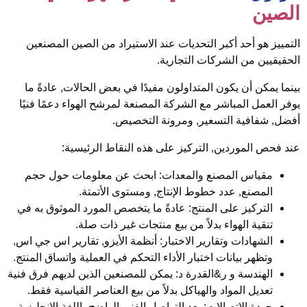
لصين
لتمييز هو أحد أكبر التحديات عند الاستيراد من الصين
المصنعين
لحقيقيين من الشركات التجارية
.
ينما يمكن أن يكون المتداولون مفيدًا في بعض الحالات, عادةً ما
وفر العمل المباشر مع الشركة المصنعة لمرشح الهواء دعمًا فنيًا
فضل, شفافية التسعير, ومرونة التخصيص.
ند فحص الموردين, التركيز على هذه النقاط الرئيسية:
مقياس المصنع والمعدات
: ابحث عن معلومات حول حجم
المصنع, عدد خطوط الإنتاج, ومستوى الأتمتة.
التركيز على المنتج
: عادةً ما يتخصص المورد الموثوق به في
تنقية الهواء بدلاً من بيع منتجات غير ذات صلة.
الشهادات وتقارير الاختبار
: أنظمة الأيزو, تقارير اس جي اس,
وتظهر بيانات اختبار الأداء التحكم في العملية واتساق المنتج.
الهندسة و ر&القدرة د
: يمكن للمصنعين الذين لديهم فرق فنية
تعديل المواد والهياكل بدلاً من بيع العناصر القياسية فقط.
جودة الاتصالات
: يعد التواصل الفني الواضح باللغة الإنجليزية