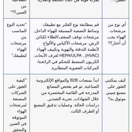
من
الصين؟?"
أي نوع من
قم بمطابقة نوع الفلتر مع تطبيقك:
"تحديد النوع
مرشحات
وسائط التصفية المسبقة للهواء الداخل,
المناسب
الهواء يجب
مرشحات توقف السقف/الطلاء لكبائن
من
أن أختار؟?
الرش, مرشحات الأكياس والألواح
مرشحات
لأنظمة التدفئة والتهوية وتكييف الهواء
الهواء
(HVAC)., HEPA/ULPA لغرف الأبحاث,
لتطبيقك"
الكربون المنشط للتحكم في الرائحة/
المركبات العضوية المتطايرة.
كيف يمكنني
ابدأ بمنصات B2B والمواقع الإلكترونية
"كيفية
العثور على
الصناعية, ثم قم بفحص المصانع
العثور على
مصنع صيني
المدرجة في القائمة المختصرة من
الشركات
موثوق به?
خلال الشهادات, تجربة التصدير,
المصنعة
دراسات الحالة, وعمليات تدقيق المصنع
لمرشحات
أو الطرف الثالث.
الهواء
الموثوقة
في الصين
والتحقق