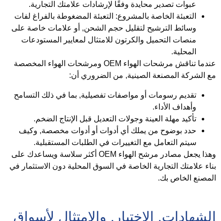
عبوات تصدير محايدة وفقًا لإرشادات علامتك التجارية.
التعبئة الخاصة بالمشروع:
التعبئة المضغوطة بالفراغ لفات
وسائط الترشيح لتقليل حجم الشحن, أو علامات خاصة على
منصات التحميل والكرتون للامتثال لمعايير المستودعات
المحلية.
عندما تناقش مرشحات الهواء OEM ومرشحات الهواء المخصصة
ع الشركة المصنعة الصينية, من الضروري أن:
تقديم رسومات أو مواصفات تفصيلية, بما في ذلك التسامح
وأهداف الأداء.
تأكيد مهلة العينة وجولات التعديل قبل الإنتاج الضخم.
حدد بوضوح من يملك أي أدوات أو أدوات مخصصة, وكيف
سيتم التعامل مع التغييرات في الطلبات المستقبلية.
وهذا يجعل مصادر مرشح الهواء OEM أكثر سلاسة ويساعدك على
ناء علامتك التجارية الخاصة في السوق المحلية دون الاستثمار في
لمصنع الخاص بك.
لشهادات, الاختبار, والامتثال لأسواق