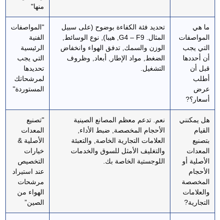
منها"
ما هي
تحديد فئة الكفاءة بوضوح (على سبيل
"المواصفات
المواصفات
المثال. G4 – F9, هيبا), نوع الوسائط,
الفنية
التي يجب
الوزن والسمك, تدفق الهواء وانخفاض
الرئيسية
أن أحددها
الضغط, مواد الإطار, أبعاد, وظروف
التي يجب
قبل أن
التشغيل.
تحديدها
أطلب
لمرشحاتك
عرض
المستوردة"
أسعار؟?
هل يمكنني
نعم. تدعم معظم المصانع الصينية
"تصنيع
القيام
الأحجام المخصصة, ضبط الأداء,
المعدات
بتصنيع
العلامات التجارية الخاصة, والتعبئة
الأصلية &
المعدات
والتغليف الأمثل للسوق والخدمات
خيارات
الأصلية أو
اللوجستية الخاصة بك.
التخصيص
الأحجام
عند استيراد
المخصصة
مرشحات
والعلامات
الهواء من
التجارية?
الصين”