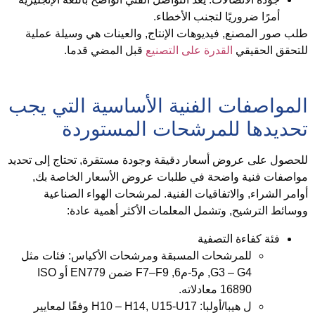
أمرًا ضروريًا لتجنب الأخطاء.
لب صور المصنع, فيديوهات الإنتاج, والعينات هي وسيلة عملية
لتحقق الحقيقي
القدرة على التصنيع
قبل المضي قدما.
لمواصفات الفنية الأساسية التي يجب
حديدها للمرشحات المستوردة
لحصول على عروض أسعار دقيقة وجودة مستقرة, تحتاج إلى تحديد
واصفات فنية واضحة في طلبات عروض الأسعار الخاصة بك,
وامر الشراء, والاتفاقيات الفنية. لمرشحات الهواء الصناعية
وسائط الترشيح, وتشمل المعلمات الأكثر أهمية عادة:
فئة كفاءة التصفية
للمرشحات المسبقة ومرشحات الأكياس: فئات مثل
G3 – G4, م5-م6, F7–F9 ضمن EN779 أو ISO
16890 معادلاته.
ل هيبا/أولبا: H10 – H14, U15-U17 وفقًا لمعايير