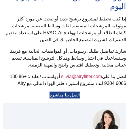
ليوم
ذا كنت تخطط لمشروع ترشيح جديد أو تبحث عن مورد أكثر
وثوقية للمرشحات المسبقة, لفات وسائط التصفية, مرشحات
كشك الطلاء, أو مرشحات الهواء HVAC, Airy على استعداد لتقديم
لدعم لك كشريك التصنيع الخاص بك في الصين.
ارك تفاصيل طلبك, رسومات, أو المواصفات الحالية مع فريقنا,
سنساعدك في اختيار وسائط وهياكل الترشيح المناسبة, تقديم
ينات مجانية, وتعطيك اقتباس واضح والمهلة الزمنية.
تصل بنا على
silvia@airyfilter.com
أو
واتساب / هاتف: +86 130
6066 93
لبدء مشروع استيراد فلتر الهواء التالي مع Airy.
اتصل بنا مباشرة