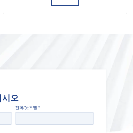
십시오
전화/왓츠앱
*