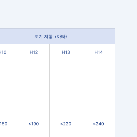
초기 저항
（
아빠
)
H10
H12
H13
H14
150
≤190
≤220
≤240